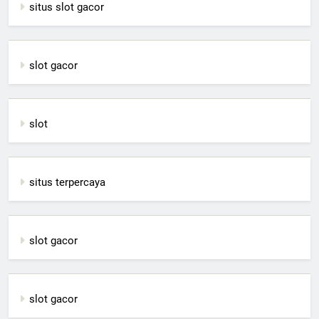
situs slot gacor
slot gacor
slot
situs terpercaya
slot gacor
slot gacor