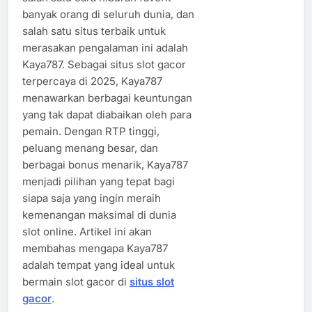
banyak orang di seluruh dunia, dan
salah satu situs terbaik untuk
merasakan pengalaman ini adalah
Kaya787. Sebagai situs slot gacor
terpercaya di 2025, Kaya787
menawarkan berbagai keuntungan
yang tak dapat diabaikan oleh para
pemain. Dengan RTP tinggi,
peluang menang besar, dan
berbagai bonus menarik, Kaya787
menjadi pilihan yang tepat bagi
siapa saja yang ingin meraih
kemenangan maksimal di dunia
slot online. Artikel ini akan
membahas mengapa Kaya787
adalah tempat yang ideal untuk
bermain slot gacor di
situs slot
gacor
.