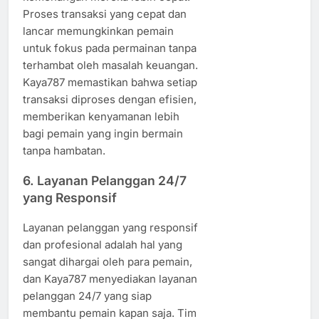
Proses transaksi yang cepat dan
lancar memungkinkan pemain
untuk fokus pada permainan tanpa
terhambat oleh masalah keuangan.
Kaya787 memastikan bahwa setiap
transaksi diproses dengan efisien,
memberikan kenyamanan lebih
bagi pemain yang ingin bermain
tanpa hambatan.
6.
Layanan Pelanggan 24/7
yang Responsif
Layanan pelanggan yang responsif
dan profesional adalah hal yang
sangat dihargai oleh para pemain,
dan Kaya787 menyediakan layanan
pelanggan 24/7 yang siap
membantu pemain kapan saja. Tim