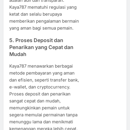
adalah adil dan transparan.
Kaya787 mematuhi regulasi yang
ketat dan selalu berupaya
memberikan pengalaman bermain
yang aman bagi semua pemain.
5.
Proses Deposit dan
Penarikan yang Cepat dan
Mudah
Kaya787 menawarkan berbagai
metode pembayaran yang aman
dan efisien, seperti transfer bank,
e-wallet, dan cryptocurrency.
Proses deposit dan penarikan
sangat cepat dan mudah,
memungkinkan pemain untuk
segera memulai permainan tanpa
menunggu lama dan menikmati
kemenangan mereka lebih cepat.