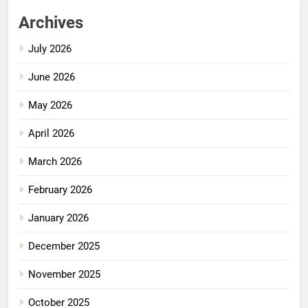
Archives
July 2026
June 2026
May 2026
April 2026
March 2026
February 2026
January 2026
December 2025
November 2025
October 2025