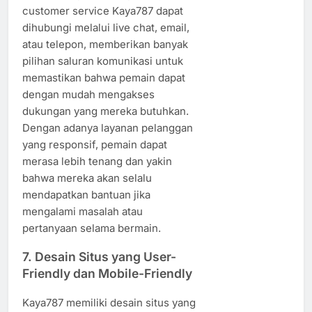
customer service Kaya787 dapat
dihubungi melalui live chat, email,
atau telepon, memberikan banyak
pilihan saluran komunikasi untuk
memastikan bahwa pemain dapat
dengan mudah mengakses
dukungan yang mereka butuhkan.
Dengan adanya layanan pelanggan
yang responsif, pemain dapat
merasa lebih tenang dan yakin
bahwa mereka akan selalu
mendapatkan bantuan jika
mengalami masalah atau
pertanyaan selama bermain.
7.
Desain Situs yang User-
Friendly dan Mobile-Friendly
Kaya787 memiliki desain situs yang