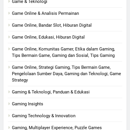
Game & Teknologi
Game Online & Analisis Permainan
Game Online, Bandar Slot, Hiburan Digital
Game Online, Edukasi, Hiburan Digital
Game Online, Komunitas Gamer, Etika dalam Gaming,
Tips Bermain Game, Gaming dan Sosial, Tips Gaming
Game Online, Strategi Gaming, Tips Bermain Game,
Pengelolaan Sumber Daya, Gaming dan Teknologi, Game
Strategy
Gaming & Teknologi, Panduan & Edukasi
Gaming Insights
Gaming Technology & Innovation
Gaming, Multiplayer Experience, Puzzle Games