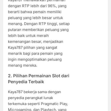
dengan RTP lebih dari 96%, yang
berarti bahwa pemain memiliki
peluang yang lebih besar untuk
menang. Dengan RTP tinggi, setiap
putaran memberikan peluang yang
lebih baik untuk meraih
kemenangan besar, menjadikan
Kaya787 pilihan yang sangat
menarik bagi para pemain yang
ingin mengoptimalkan peluang
menang mereka.
2.
Pilihan Permainan Slot dari
Penyedia Terbaik
Kaya787 bekerja sama dengan
penyedia perangkat lunak
terkemuka seperti Pragmatic Play,
Microgaming, dan Playtech, yang