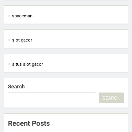
spaceman
slot gacor
situs slot gacor
Search
SEARCH
Recent Posts