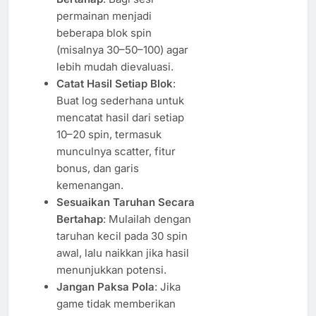
permainan menjadi
beberapa blok spin
(misalnya 30–50–100) agar
lebih mudah dievaluasi.
Catat Hasil Setiap Blok
:
Buat log sederhana untuk
mencatat hasil dari setiap
10–20 spin, termasuk
munculnya scatter, fitur
bonus, dan garis
kemenangan.
Sesuaikan Taruhan Secara
Bertahap
: Mulailah dengan
taruhan kecil pada 30 spin
awal, lalu naikkan jika hasil
menunjukkan potensi.
Jangan Paksa Pola
: Jika
game tidak memberikan