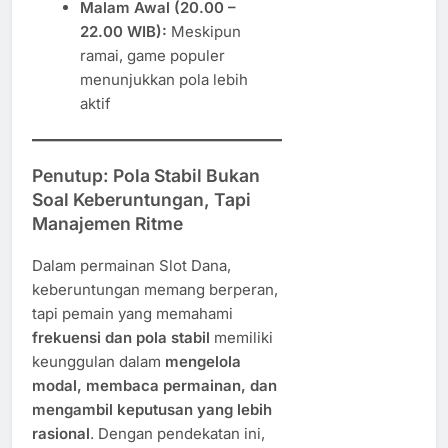
Malam Awal (20.00 –
22.00 WIB):
Meskipun
ramai, game populer
menunjukkan pola lebih
aktif
Penutup: Pola Stabil Bukan
Soal Keberuntungan, Tapi
Manajemen Ritme
Dalam permainan Slot Dana,
keberuntungan memang berperan,
tapi pemain yang memahami
frekuensi dan pola stabil
memiliki
keunggulan dalam
mengelola
modal, membaca permainan, dan
mengambil keputusan yang lebih
rasional
. Dengan pendekatan ini,