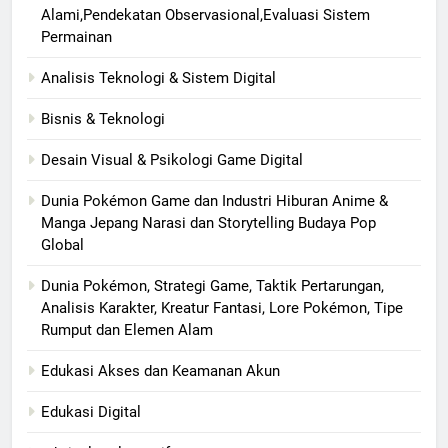
Alami,Pendekatan Observasional,Evaluasi Sistem
Permainan
Analisis Teknologi & Sistem Digital
Bisnis & Teknologi
Desain Visual & Psikologi Game Digital
Dunia Pokémon Game dan Industri Hiburan Anime &
Manga Jepang Narasi dan Storytelling Budaya Pop
Global
Dunia Pokémon, Strategi Game, Taktik Pertarungan,
Analisis Karakter, Kreatur Fantasi, Lore Pokémon, Tipe
Rumput dan Elemen Alam
Edukasi Akses dan Keamanan Akun
Edukasi Digital