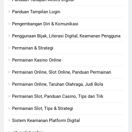
Panduan Tampilan Login
Pengembangan Diri & Komunikasi
Penggunaan Bijak, Literasi Digital, Keamanan Pengguna
Permainan & Strategi
Permainan Kasino Online
Permainan Online, Slot Online, Panduan Permainan
Permainan Online, Taruhan Olahraga, Judi Bola
Permainan Slot, Panduan Casino, Tips dan Trik
Permainan Slot, Tips & Strategi
Sistem Keamanan Platform Digital