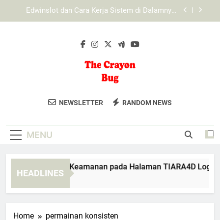
Skip
EDWINSLOT Login dan Keamanan Data sebagai
to
Prioritas Pengguna Digital
content
Login Edwinslot dengan Tampilan Sederhana dan
Mudah Dipahami untuk Pengguna Baru
Mengenal Sistem Keamanan pada Halaman
TIARA4D Login
Edwinslot dan Cara Kerja Sistem di Dalamnya:
Penjelasan Lengkap untuk Pengguna
The Crayon Bug
Temukan Produk Kreatif Dan Edukatif
EDWINSLOT Login dan Keamanan Data sebagai
NEWSLETTER
RANDOM NEWS
Prioritas Pengguna Digital
Untuk Anak-Anak Di The Crayon Bug.
Login Edwinslot dengan Tampilan Sederhana dan
Mainan Dan Perlengkapan Untuk
Mudah Dipahami untuk Pengguna Baru
MENU
Tumbuh Kembang Anak.
ngenal Sistem Keamanan pada Halaman TIARA4D Login
HEADLINES
Weeks Ago
Home
permainan konsisten