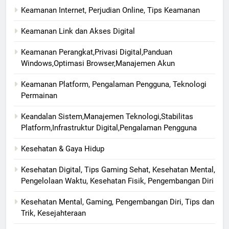
Keamanan Internet, Perjudian Online, Tips Keamanan
Keamanan Link dan Akses Digital
Keamanan Perangkat,Privasi Digital,Panduan
Windows,Optimasi Browser,Manajemen Akun
Keamanan Platform, Pengalaman Pengguna, Teknologi
Permainan
Keandalan Sistem,Manajemen Teknologi,Stabilitas
Platform,Infrastruktur Digital,Pengalaman Pengguna
Kesehatan & Gaya Hidup
Kesehatan Digital, Tips Gaming Sehat, Kesehatan Mental,
Pengelolaan Waktu, Kesehatan Fisik, Pengembangan Diri
Kesehatan Mental, Gaming, Pengembangan Diri, Tips dan
Trik, Kesejahteraan