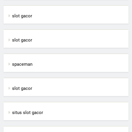
slot gacor
slot gacor
spaceman
slot gacor
situs slot gacor