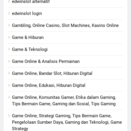
edwinslot alternatif
edwinslot login
Gambling, Online Casino, Slot Machines, Kasino Online
Game & Hiburan
Game & Teknologi
Game Online & Analisis Permainan
Game Online, Bandar Slot, Hiburan Digital
Game Online, Edukasi, Hiburan Digital
Game Online, Komunitas Gamer, Etika dalam Gaming,
Tips Bermain Game, Gaming dan Sosial, Tips Gaming
Game Online, Strategi Gaming, Tips Bermain Game,
Pengelolaan Sumber Daya, Gaming dan Teknologi, Game
Strategy