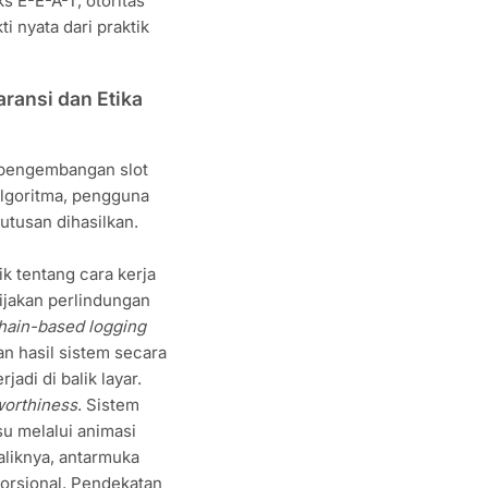
 E-E-A-T, otoritas
i nyata dari praktik
ransi dan Etika
 pengembangan slot
lgoritma, pengguna
utusan dihasilkan.
 tentang cara kerja
ijakan perlindungan
hain-based logging
an hasil sistem secara
adi di balik layar.
worthiness
. Sistem
u melalui animasi
baliknya, antarmuka
porsional. Pendekatan