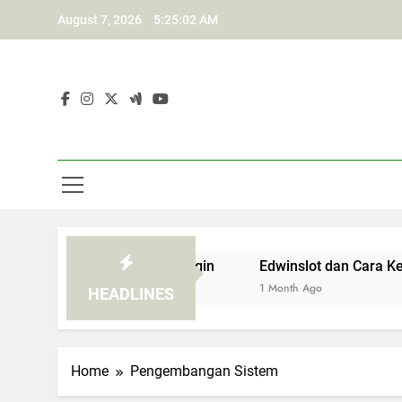
Skip
August 7, 2026
5:25:03 AM
to
content
The
Temukan P
aman TIARA4D Login
Edwinslot dan Cara Kerja Sistem 
1 Month Ago
HEADLINES
Home
Pengembangan Sistem