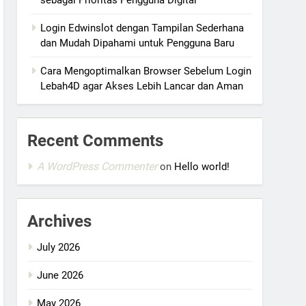
sebagai Prioritas Pengguna Digital
Login Edwinslot dengan Tampilan Sederhana
dan Mudah Dipahami untuk Pengguna Baru
Cara Mengoptimalkan Browser Sebelum Login
Lebah4D agar Akses Lebih Lancar dan Aman
Recent Comments
A WordPress Commenter
on
Hello world!
Archives
July 2026
June 2026
May 2026