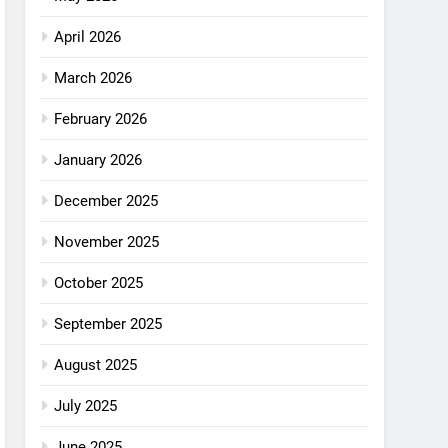
April 2026
March 2026
February 2026
January 2026
December 2025
November 2025
October 2025
September 2025
August 2025
July 2025
June 2025