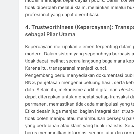
mudah mendapat kepercayaan publik. Dalam konteks
tidak diperoleh melalui klaim, melainkan melalui bukt
profesional yang dapat diverifikasi.
4. Trustworthiness (Kepercayaan): Transpa
sebagai Pilar Utama
Kepercayaan merupakan elemen terpenting dalam
modern. Dalam sistem yang sepenuhnya berbasis a
tidak dapat melihat secara langsung bagaimana kep
Karena itu, transparansi menjadi kunci.
Pengembang perlu menyediakan dokumentasi publik
RNG, penjelasan mengenai peluang hasil, serta keb
data. Selain itu, mekanisme audit digital dan
blockc
dapat diterapkan untuk mencatat setiap transaksi d
permanen, memastikan tidak ada manipulasi yang terj
Etika desain juga menjadi bagian integral dari
trust
tidak boleh menipu atau menimbulkan persepsi pals
yang berlebihan atau klaim yang tidak realistis. Se
harus menampilkan informasi secara jujur dan pro