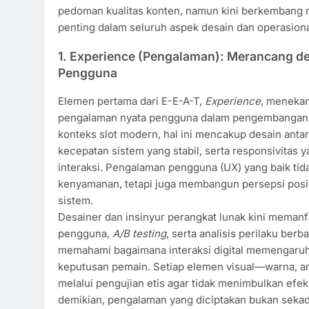
pedoman kualitas konten, namun kini berkembang 
penting dalam seluruh aspek desain dan operasional
1. Experience (Pengalaman): Merancang de
Pengguna
Elemen pertama dari E-E-A-T,
Experience
, meneka
pengalaman nyata pengguna dalam pengembangan 
konteks slot modern, hal ini mencakup desain antar
kecepatan sistem yang stabil, serta responsivitas y
interaksi. Pengalaman pengguna (UX) yang baik t
kenyamanan, tetapi juga membangun persepsi positi
sistem.
Desainer dan insinyur perangkat lunak kini memanfa
pengguna,
A/B testing
, serta analisis perilaku berb
memahami bagaimana interaksi digital memengaruh
keputusan pemain. Setiap elemen visual—warna, a
melalui pengujian etis agar tidak menimbulkan efek
demikian, pengalaman yang diciptakan bukan sekada