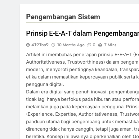
Pengembangan Sistem
Prinsip E-E-A-T dalam Pengembanga
4191ba9
10 Months Ago
0
7 Mins
Artikel ini membahas penerapan prinsip E-E-A-T (E
Authoritativeness, Trustworthiness) dalam pengem
modern, menyoroti pentingnya keandalan, transpar
etika dalam memastikan kepercayaan publik serta 
pengguna digital.
Dalam era digital yang penuh inovasi, pengembang
tidak lagi hanya berfokus pada hiburan atau perform
melainkan juga pada kepercayaan pengguna. Prinsi
(Experience, Expertise, Authoritativeness, Trustwo
panduan utama bagi pengembang untuk memastika
dirancang tidak hanya canggih, tetapi juga aman, t
beretika. Konsep ini awalnya diperkenalkan oleh G