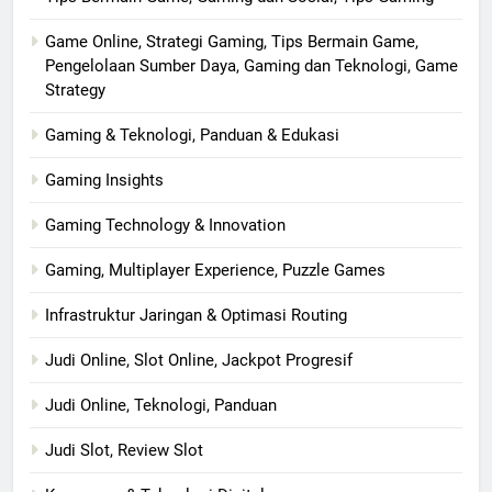
Game Online, Strategi Gaming, Tips Bermain Game,
Pengelolaan Sumber Daya, Gaming dan Teknologi, Game
Strategy
Gaming & Teknologi, Panduan & Edukasi
Gaming Insights
Gaming Technology & Innovation
Gaming, Multiplayer Experience, Puzzle Games
Infrastruktur Jaringan & Optimasi Routing
Judi Online, Slot Online, Jackpot Progresif
Judi Online, Teknologi, Panduan
Judi Slot, Review Slot