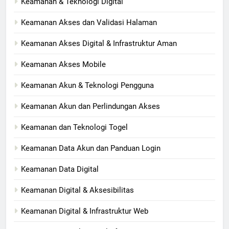
Keamanan & Teknologi Digital
Keamanan Akses dan Validasi Halaman
Keamanan Akses Digital & Infrastruktur Aman
Keamanan Akses Mobile
Keamanan Akun & Teknologi Pengguna
Keamanan Akun dan Perlindungan Akses
Keamanan dan Teknologi Togel
Keamanan Data Akun dan Panduan Login
Keamanan Data Digital
Keamanan Digital & Aksesibilitas
Keamanan Digital & Infrastruktur Web