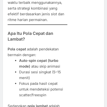
waktu terbaik menggunakannya,
serta strategi kombinasi yang
efektif berdasarkan jenis slot dan
ritme harian permainan.
Apa Itu Pola Cepat dan
Lambat?
Pola cepat
adalah pendekatan
bermain dengan:
Auto-spin cepat (turbo
mode)
atau skip animasi
Durasi sesi singkat (5–15
menit)
Fokus pada hasil cepat
untuk mendeteksi potensi
scatter/freespin
Sedangkan
pola lambat
adalah