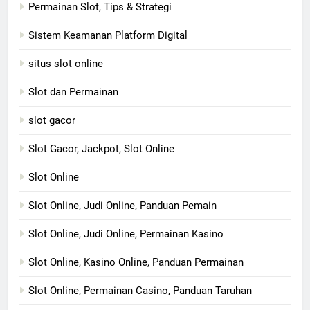
Permainan Slot, Tips & Strategi
Sistem Keamanan Platform Digital
situs slot online
Slot dan Permainan
slot gacor
Slot Gacor, Jackpot, Slot Online
Slot Online
Slot Online, Judi Online, Panduan Pemain
Slot Online, Judi Online, Permainan Kasino
Slot Online, Kasino Online, Panduan Permainan
Slot Online, Permainan Casino, Panduan Taruhan