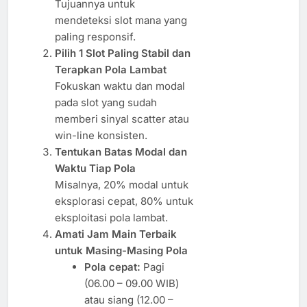
Tujuannya untuk
mendeteksi slot mana yang
paling responsif.
Pilih 1 Slot Paling Stabil dan
Terapkan Pola Lambat
Fokuskan waktu dan modal
pada slot yang sudah
memberi sinyal scatter atau
win-line konsisten.
Tentukan Batas Modal dan
Waktu Tiap Pola
Misalnya, 20% modal untuk
eksplorasi cepat, 80% untuk
eksploitasi pola lambat.
Amati Jam Main Terbaik
untuk Masing-Masing Pola
Pola cepat:
Pagi
(06.00 – 09.00 WIB)
atau siang (12.00 –