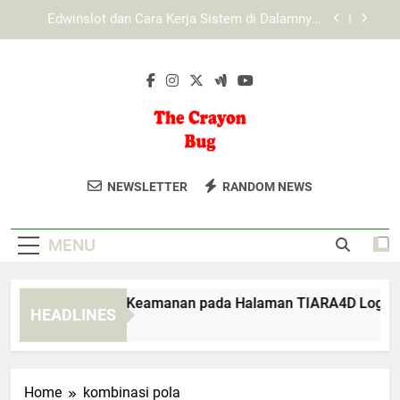
Skip
EDWINSLOT Login dan Keamanan Data sebagai
to
Prioritas Pengguna Digital
content
Login Edwinslot dengan Tampilan Sederhana dan
Mudah Dipahami untuk Pengguna Baru
Mengenal Sistem Keamanan pada Halaman
TIARA4D Login
Edwinslot dan Cara Kerja Sistem di Dalamnya:
Penjelasan Lengkap untuk Pengguna
The Crayon Bug
Temukan Produk Kreatif Dan Edukatif
EDWINSLOT Login dan Keamanan Data sebagai
NEWSLETTER
RANDOM NEWS
Prioritas Pengguna Digital
Untuk Anak-Anak Di The Crayon Bug.
Login Edwinslot dengan Tampilan Sederhana dan
Mainan Dan Perlengkapan Untuk
Mudah Dipahami untuk Pengguna Baru
MENU
Tumbuh Kembang Anak.
ngenal Sistem Keamanan pada Halaman TIARA4D Login
HEADLINES
Weeks Ago
Home
kombinasi pola