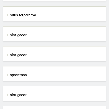
situs terpercaya
slot gacor
slot gacor
spaceman
slot gacor