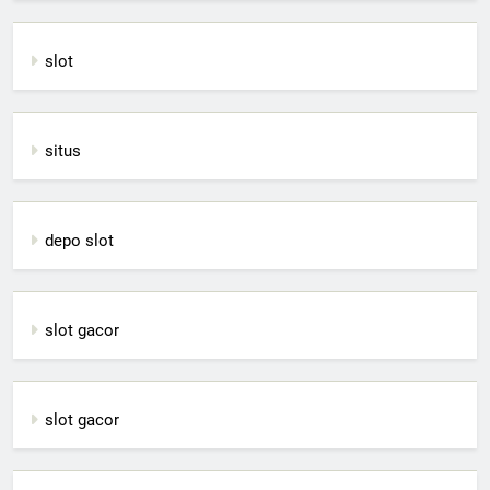
slot
situs
depo slot
slot gacor
slot gacor