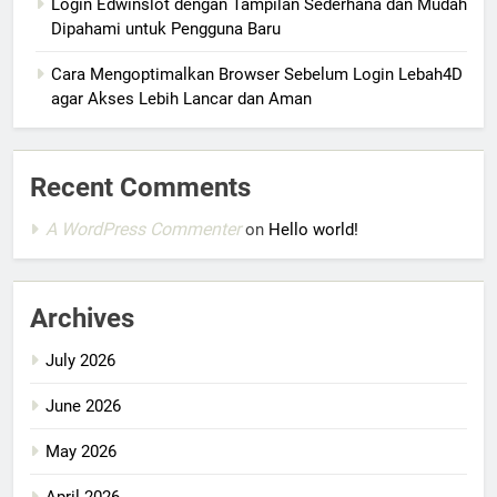
Login Edwinslot dengan Tampilan Sederhana dan Mudah
Dipahami untuk Pengguna Baru
Cara Mengoptimalkan Browser Sebelum Login Lebah4D
agar Akses Lebih Lancar dan Aman
Recent Comments
A WordPress Commenter
on
Hello world!
Archives
July 2026
June 2026
May 2026