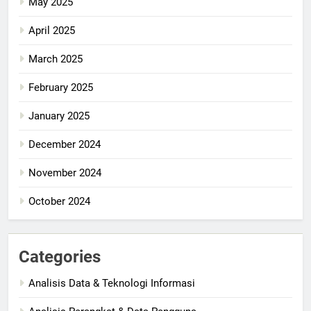
May 2025
April 2025
March 2025
February 2025
January 2025
December 2024
November 2024
October 2024
Categories
Analisis Data & Teknologi Informasi