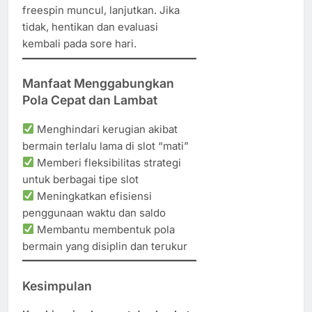
freespin muncul, lanjutkan. Jika
tidak, hentikan dan evaluasi
kembali pada sore hari.
Manfaat Menggabungkan
Pola Cepat dan Lambat
Menghindari kerugian akibat
bermain terlalu lama di slot “mati”
Memberi fleksibilitas strategi
untuk berbagai tipe slot
Meningkatkan efisiensi
penggunaan waktu dan saldo
Membantu membentuk pola
bermain yang disiplin dan terukur
Kesimpulan