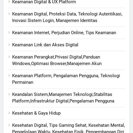
Keamanan Digital & UX Platform
Keamanan Digital, Proteksi Data, Teknologi Autentikasi,
Inovasi Sistem Login, Manajemen Identitas
Keamanan Internet, Perjudian Online, Tips Keamanan
Keamanan Link dan Akses Digital
Keamanan Perangkat,Privasi Digital,Panduan
Windows,Optimasi Browser,Manajemen Akun
Keamanan Platform, Pengalaman Pengguna, Teknologi
Permainan
Keandalan Sistem,Manajemen Teknologi,Stabilitas
Platform,Infrastruktur Digital,Pengalaman Pengguna
Kesehatan & Gaya Hidup
Kesehatan Digital, Tips Gaming Sehat, Kesehatan Mental,
Pengelolaan Waktu, Kesehatan Fisik, Pengembangan Diri