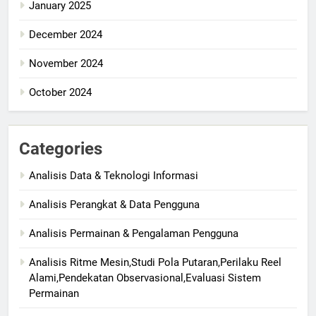
January 2025
December 2024
November 2024
October 2024
Categories
Analisis Data & Teknologi Informasi
Analisis Perangkat & Data Pengguna
Analisis Permainan & Pengalaman Pengguna
Analisis Ritme Mesin,Studi Pola Putaran,Perilaku Reel
Alami,Pendekatan Observasional,Evaluasi Sistem
Permainan