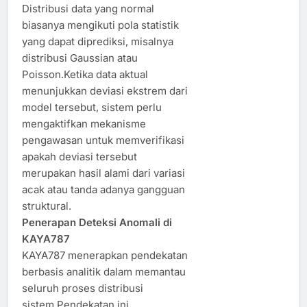
Distribusi data yang normal
biasanya mengikuti pola statistik
yang dapat diprediksi, misalnya
distribusi Gaussian atau
Poisson.Ketika data aktual
menunjukkan deviasi ekstrem dari
model tersebut, sistem perlu
mengaktifkan mekanisme
pengawasan untuk memverifikasi
apakah deviasi tersebut
merupakan hasil alami dari variasi
acak atau tanda adanya gangguan
struktural.
Penerapan Deteksi Anomali di
KAYA787
KAYA787 menerapkan pendekatan
berbasis analitik dalam memantau
seluruh proses distribusi
sistem.Pendekatan ini