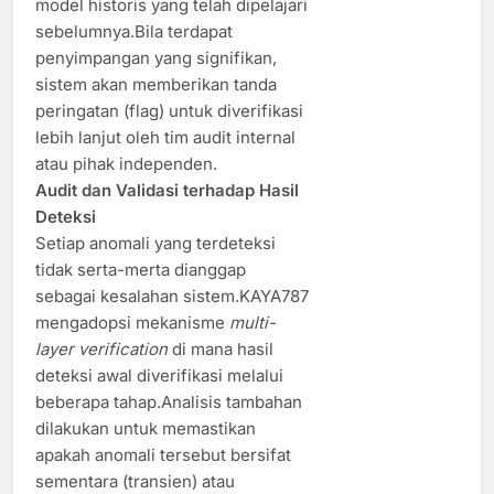
model historis yang telah dipelajari
sebelumnya.Bila terdapat
penyimpangan yang signifikan,
sistem akan memberikan tanda
peringatan (flag) untuk diverifikasi
lebih lanjut oleh tim audit internal
atau pihak independen.
Audit dan Validasi terhadap Hasil
Deteksi
Setiap anomali yang terdeteksi
tidak serta-merta dianggap
sebagai kesalahan sistem.KAYA787
mengadopsi mekanisme
multi-
layer verification
di mana hasil
deteksi awal diverifikasi melalui
beberapa tahap.Analisis tambahan
dilakukan untuk memastikan
apakah anomali tersebut bersifat
sementara (transien) atau