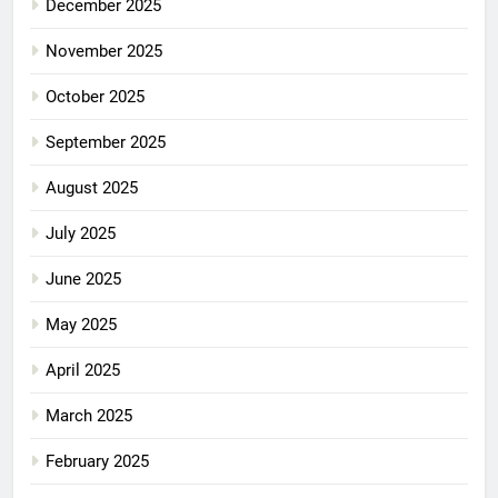
December 2025
November 2025
October 2025
September 2025
August 2025
July 2025
June 2025
May 2025
April 2025
March 2025
February 2025