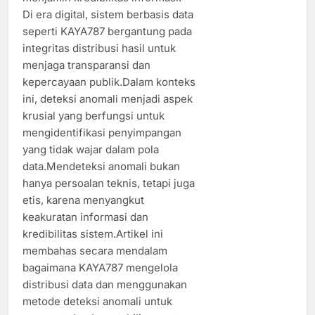
Di era digital, sistem berbasis data
seperti KAYA787 bergantung pada
integritas distribusi hasil untuk
menjaga transparansi dan
kepercayaan publik.Dalam konteks
ini, deteksi anomali menjadi aspek
krusial yang berfungsi untuk
mengidentifikasi penyimpangan
yang tidak wajar dalam pola
data.Mendeteksi anomali bukan
hanya persoalan teknis, tetapi juga
etis, karena menyangkut
keakuratan informasi dan
kredibilitas sistem.Artikel ini
membahas secara mendalam
bagaimana KAYA787 mengelola
distribusi data dan menggunakan
metode deteksi anomali untuk