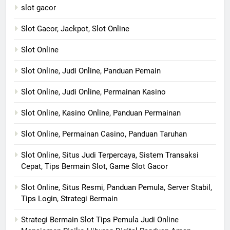
slot gacor
Slot Gacor, Jackpot, Slot Online
Slot Online
Slot Online, Judi Online, Panduan Pemain
Slot Online, Judi Online, Permainan Kasino
Slot Online, Kasino Online, Panduan Permainan
Slot Online, Permainan Casino, Panduan Taruhan
Slot Online, Situs Judi Terpercaya, Sistem Transaksi
Cepat, Tips Bermain Slot, Game Slot Gacor
Slot Online, Situs Resmi, Panduan Pemula, Server Stabil,
Tips Login, Strategi Bermain
Strategi Bermain Slot Tips Pemula Judi Online