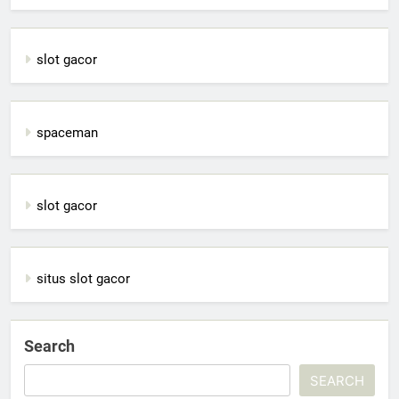
slot gacor
spaceman
slot gacor
situs slot gacor
Search
SEARCH