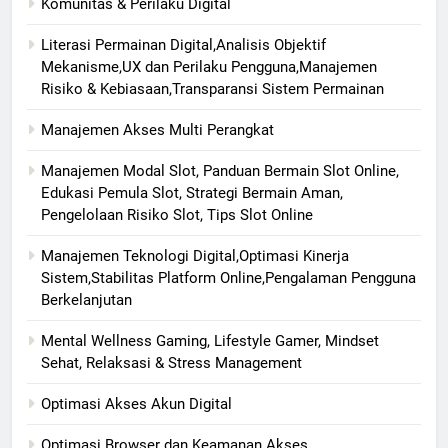
Komunitas & Perilaku Digital
Literasi Permainan Digital,Analisis Objektif
Mekanisme,UX dan Perilaku Pengguna,Manajemen
Risiko & Kebiasaan,Transparansi Sistem Permainan
Manajemen Akses Multi Perangkat
Manajemen Modal Slot, Panduan Bermain Slot Online,
Edukasi Pemula Slot, Strategi Bermain Aman,
Pengelolaan Risiko Slot, Tips Slot Online
Manajemen Teknologi Digital,Optimasi Kinerja
Sistem,Stabilitas Platform Online,Pengalaman Pengguna
Berkelanjutan
Mental Wellness Gaming, Lifestyle Gamer, Mindset
Sehat, Relaksasi & Stress Management
Optimasi Akses Akun Digital
Optimasi Browser dan Keamanan Akses