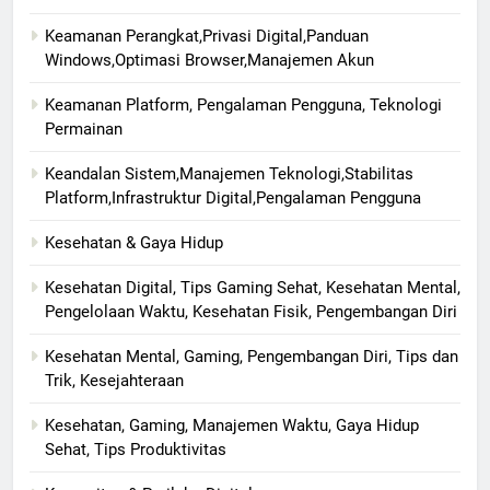
Keamanan Perangkat,Privasi Digital,Panduan
Windows,Optimasi Browser,Manajemen Akun
Keamanan Platform, Pengalaman Pengguna, Teknologi
Permainan
Keandalan Sistem,Manajemen Teknologi,Stabilitas
Platform,Infrastruktur Digital,Pengalaman Pengguna
Kesehatan & Gaya Hidup
Kesehatan Digital, Tips Gaming Sehat, Kesehatan Mental,
Pengelolaan Waktu, Kesehatan Fisik, Pengembangan Diri
Kesehatan Mental, Gaming, Pengembangan Diri, Tips dan
Trik, Kesejahteraan
Kesehatan, Gaming, Manajemen Waktu, Gaya Hidup
Sehat, Tips Produktivitas