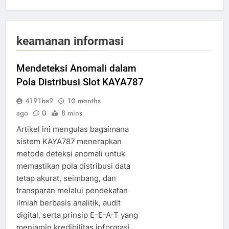
keamanan informasi
Mendeteksi Anomali dalam
Pola Distribusi Slot KAYA787
4191ba9
10 months
ago
0
8 mins
Artikel ini mengulas bagaimana
sistem KAYA787 menerapkan
metode deteksi anomali untuk
memastikan pola distribusi data
tetap akurat, seimbang, dan
transparan melalui pendekatan
ilmiah berbasis analitik, audit
digital, serta prinsip E-E-A-T yang
menjamin kredibilitas informasi.