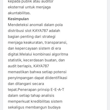
kepada publik atau auditor
eksternal untuk menjaga
akuntabilitas.
Kesimpulan
Mendeteksi anomali dalam pola
distribusi slot KAYA787 adalah
bagian penting dari strategi
menjaga keakuratan, transparansi,
dan kepercayaan sistem di era
digital.Melalui kombinasi algoritma
statistik, kecerdasan buatan, dan
audit berlapis, KAYA787
memastikan bahwa setiap potensi
penyimpangan dapat diidentifikasi
dan ditangani secara
tepat.Penerapan prinsip E-E-A-T
dalam setiap tahap analisis
memperkuat kredibilitas sistem
sekaligus membangun budaya