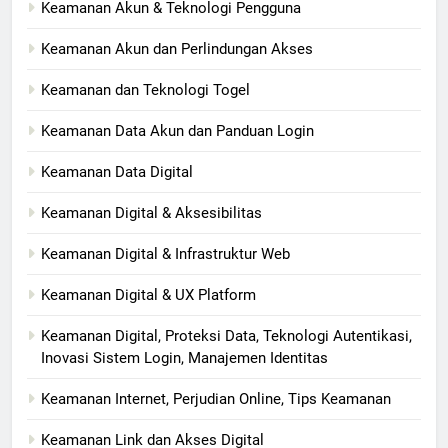
Keamanan Akun & Teknologi Pengguna
Keamanan Akun dan Perlindungan Akses
Keamanan dan Teknologi Togel
Keamanan Data Akun dan Panduan Login
Keamanan Data Digital
Keamanan Digital & Aksesibilitas
Keamanan Digital & Infrastruktur Web
Keamanan Digital & UX Platform
Keamanan Digital, Proteksi Data, Teknologi Autentikasi,
Inovasi Sistem Login, Manajemen Identitas
Keamanan Internet, Perjudian Online, Tips Keamanan
Keamanan Link dan Akses Digital