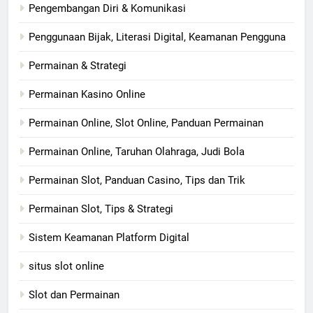
Pengembangan Diri & Komunikasi
Penggunaan Bijak, Literasi Digital, Keamanan Pengguna
Permainan & Strategi
Permainan Kasino Online
Permainan Online, Slot Online, Panduan Permainan
Permainan Online, Taruhan Olahraga, Judi Bola
Permainan Slot, Panduan Casino, Tips dan Trik
Permainan Slot, Tips & Strategi
Sistem Keamanan Platform Digital
situs slot online
Slot dan Permainan