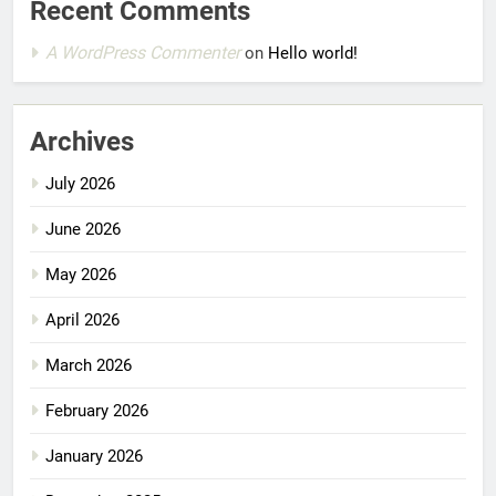
Recent Comments
A WordPress Commenter
on
Hello world!
Archives
July 2026
June 2026
May 2026
April 2026
March 2026
February 2026
January 2026