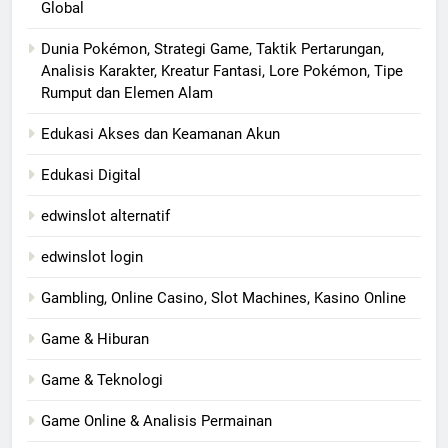
Global
Dunia Pokémon, Strategi Game, Taktik Pertarungan,
Analisis Karakter, Kreatur Fantasi, Lore Pokémon, Tipe
Rumput dan Elemen Alam
Edukasi Akses dan Keamanan Akun
Edukasi Digital
edwinslot alternatif
edwinslot login
Gambling, Online Casino, Slot Machines, Kasino Online
Game & Hiburan
Game & Teknologi
Game Online & Analisis Permainan