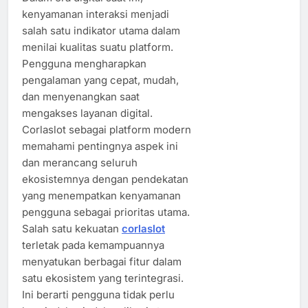
kenyamanan interaksi menjadi
salah satu indikator utama dalam
menilai kualitas suatu platform.
Pengguna mengharapkan
pengalaman yang cepat, mudah,
dan menyenangkan saat
mengakses layanan digital.
Corlaslot sebagai platform modern
memahami pentingnya aspek ini
dan merancang seluruh
ekosistemnya dengan pendekatan
yang menempatkan kenyamanan
pengguna sebagai prioritas utama.
Salah satu kekuatan
corlaslot
terletak pada kemampuannya
menyatukan berbagai fitur dalam
satu ekosistem yang terintegrasi.
Ini berarti pengguna tidak perlu