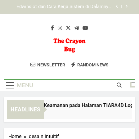
Skip
EDWINSLOT Login dan Keamanan Data sebagai
to
Prioritas Pengguna Digital
content
Login Edwinslot dengan Tampilan Sederhana dan
Mudah Dipahami untuk Pengguna Baru
Mengenal Sistem Keamanan pada Halaman
TIARA4D Login
Edwinslot dan Cara Kerja Sistem di Dalamnya:
Penjelasan Lengkap untuk Pengguna
The Crayon Bug
Temukan Produk Kreatif Dan Edukatif
EDWINSLOT Login dan Keamanan Data sebagai
NEWSLETTER
RANDOM NEWS
Prioritas Pengguna Digital
Untuk Anak-Anak Di The Crayon Bug.
Login Edwinslot dengan Tampilan Sederhana dan
Mainan Dan Perlengkapan Untuk
Mudah Dipahami untuk Pengguna Baru
MENU
Tumbuh Kembang Anak.
ngenal Sistem Keamanan pada Halaman TIARA4D Login
HEADLINES
Weeks Ago
Home
desain intuitif