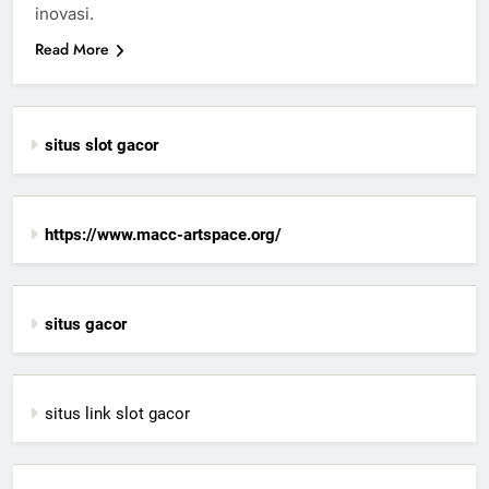
inovasi.
Read More
situs slot gacor
https://www.macc-artspace.org/
situs gacor
situs link slot gacor