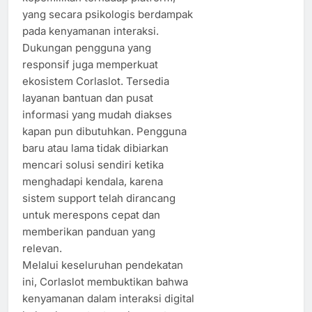
yang secara psikologis berdampak
pada kenyamanan interaksi.
Dukungan pengguna yang
responsif juga memperkuat
ekosistem Corlaslot. Tersedia
layanan bantuan dan pusat
informasi yang mudah diakses
kapan pun dibutuhkan. Pengguna
baru atau lama tidak dibiarkan
mencari solusi sendiri ketika
menghadapi kendala, karena
sistem support telah dirancang
untuk merespons cepat dan
memberikan panduan yang
relevan.
Melalui keseluruhan pendekatan
ini, Corlaslot membuktikan bahwa
kenyamanan dalam interaksi digital