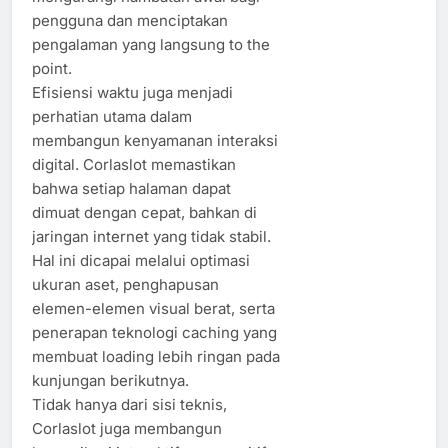
pengguna dan menciptakan
pengalaman yang langsung to the
point.
Efisiensi waktu juga menjadi
perhatian utama dalam
membangun kenyamanan interaksi
digital. Corlaslot memastikan
bahwa setiap halaman dapat
dimuat dengan cepat, bahkan di
jaringan internet yang tidak stabil.
Hal ini dicapai melalui optimasi
ukuran aset, penghapusan
elemen-elemen visual berat, serta
penerapan teknologi caching yang
membuat loading lebih ringan pada
kunjungan berikutnya.
Tidak hanya dari sisi teknis,
Corlaslot juga membangun