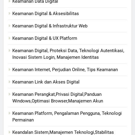
Keamanan Data Digital
Keamanan Digital & Aksesibilitas
Keamanan Digital & Infrastruktur Web
Keamanan Digital & UX Platform
Keamanan Digital, Proteksi Data, Teknologi Autentikasi,
Inovasi Sistem Login, Manajemen Identitas
Keamanan Internet, Perjudian Online, Tips Keamanan
Keamanan Link dan Akses Digital
Keamanan Perangkat,Privasi Digital,Panduan
Windows,Optimasi Browser,Manajemen Akun
Keamanan Platform, Pengalaman Pengguna, Teknologi
Permainan
Keandalan Sistem,Manajemen Teknologi,Stabilitas