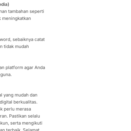
edia)
nan tambahan seperti
tuk meningkatkan
word, sebaiknya catat
an tidak mudah
ran platform agar Anda
gguna.
wal yang mudah dan
igital berkualitas.
ak perlu merasa
ran. Pastikan selalu
kun, serta mengikuti
n terbaik. Selamat