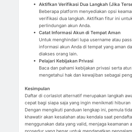
Aktifkan Verifikasi Dua Langkah (Jika Ters
Beberapa platform menyediakan opsi keama
verifikasi dua langkah. Aktifkan fitur ini un
perlindungan akun Anda.
Catat Informasi Akun di Tempat Aman
Untuk menghindari lupa username atau pass
informasi akun Anda di tempat yang aman d
diakses orang lain.
Pelajari Kebijakan Privasi
Baca dan pahami kebijakan privasi serta atu
mengetahui hak dan kewajiban sebagai pen
Kesimpulan
Daftar di corlaslot alternatif merupakan langkah a
cepat bagi siapa saja yang ingin menikmati hiburan d
Dengan mengikuti panduan lengkap ini, pemula tid
khawatir akan kesalahan atau kendala saat pendafta
menggunakan data yang valid, menjaga keamanan a
prosedur yang benar untuk mendapatkan pengalama