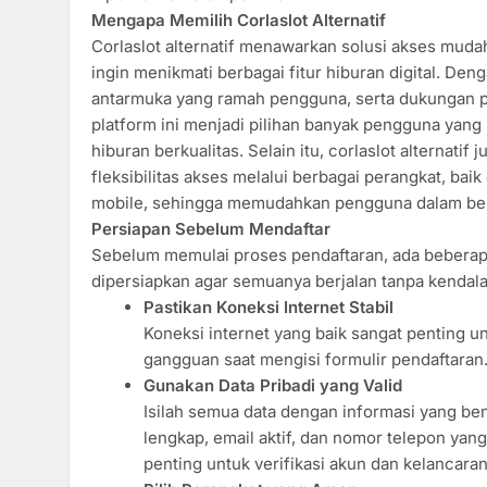
Mengapa Memilih Corlaslot Alternatif
Corlaslot alternatif menawarkan solusi akses mud
ingin menikmati berbagai fitur hiburan digital. Deng
antarmuka yang ramah pengguna, serta dukungan 
platform ini menjadi pilihan banyak pengguna yan
hiburan berkualitas. Selain itu, corlaslot alternati
fleksibilitas akses melalui berbagai perangkat, ba
mobile, sehingga memudahkan pengguna dalam bera
Persiapan Sebelum Mendaftar
Sebelum memulai proses pendaftaran, ada beberap
dipersiapkan agar semuanya berjalan tanpa kendala
Pastikan Koneksi Internet Stabil
Koneksi internet yang baik sangat penting u
gangguan saat mengisi formulir pendaftaran
Gunakan Data Pribadi yang Valid
Isilah semua data dengan informasi yang ben
lengkap, email aktif, dan nomor telepon yang 
penting untuk verifikasi akun dan kelancaran