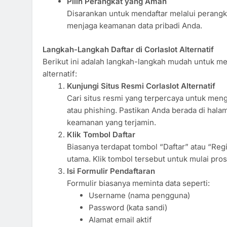
Pilih Perangkat yang Aman
Disarankan untuk mendaftar melalui perangka
menjaga keamanan data pribadi Anda.
Langkah-Langkah Daftar di Corlaslot Alternatif
Berikut ini adalah langkah-langkah mudah untuk men
alternatif:
Kunjungi Situs Resmi Corlaslot Alternatif
Cari situs resmi yang terpercaya untuk mengh
atau phishing. Pastikan Anda berada di hal
keamanan yang terjamin.
Klik Tombol Daftar
Biasanya terdapat tombol “Daftar” atau “Reg
utama. Klik tombol tersebut untuk mulai pro
Isi Formulir Pendaftaran
Formulir biasanya meminta data seperti:
Username (nama pengguna)
Password (kata sandi)
Alamat email aktif