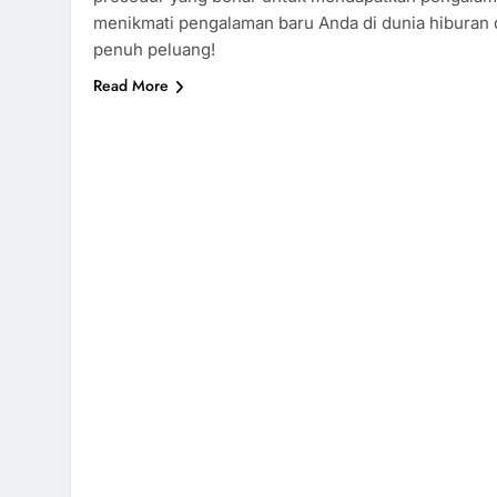
menikmati pengalaman baru Anda di dunia hiburan d
penuh peluang!
Read More