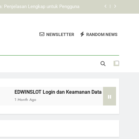
a: Penjelasan Lengkap untuk Pengguna
a sebagai Prioritas Pengguna Digital
 Mudah Dipahami untuk Pengguna Baru
NEWSLETTER
RANDOM NEWS
eamanan pada Halaman TIARA4D Login
Bug. Mainan Dan Perlengkapan Untuk Tumbuh Kembang Anak.
a: Penjelasan Lengkap untuk Pengguna
a sebagai Prioritas Pengguna Digital
 Mudah Dipahami untuk Pengguna Baru
SLOT Login dan Keamanan Data sebagai Prioritas Pengguna D
h Ago