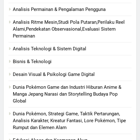
Analisis Permainan & Pengalaman Pengguna
Analisis Ritme Mesin,Studi Pola Putaran,Perilaku Reel
Alami,Pendekatan Observasional,Evaluasi Sistem
Permainan
Analisis Teknologi & Sistem Digital
Bisnis & Teknologi
Desain Visual & Psikologi Game Digital
Dunia Pokémon Game dan Industri Hiburan Anime &
Manga Jepang Narasi dan Storytelling Budaya Pop
Global
Dunia Pokémon, Strategi Game, Taktik Pertarungan,
Analisis Karakter, Kreatur Fantasi, Lore Pokémon, Tipe
Rumput dan Elemen Alam