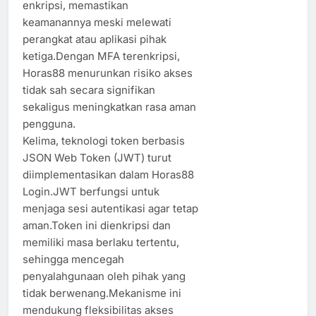
enkripsi, memastikan
keamanannya meski melewati
perangkat atau aplikasi pihak
ketiga.Dengan MFA terenkripsi,
Horas88 menurunkan risiko akses
tidak sah secara signifikan
sekaligus meningkatkan rasa aman
pengguna.
Kelima, teknologi token berbasis
JSON Web Token (JWT) turut
diimplementasikan dalam Horas88
Login.JWT berfungsi untuk
menjaga sesi autentikasi agar tetap
aman.Token ini dienkripsi dan
memiliki masa berlaku tertentu,
sehingga mencegah
penyalahgunaan oleh pihak yang
tidak berwenang.Mekanisme ini
mendukung fleksibilitas akses