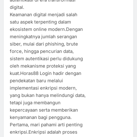
digital.
Keamanan digital menjadi salah
satu aspek terpenting dalam
ekosistem online modern.Dengan
meningkatnya jumlah serangan
siber, mulai dari phishing, brute
force, hingga pencurian data,
sistem autentikasi perlu didukung
oleh mekanisme proteksi yang
kuat.Horas88 Login hadir dengan
pendekatan baru melalui
implementasi enkripsi modern,
yang bukan hanya melindungi data,
tetapi juga membangun
kepercayaan serta memberikan
kenyamanan bagi pengguna.
Pertama, mari pahami arti penting
enkripsi.Enkripsi adalah proses