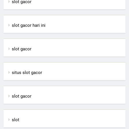
slot gacor
slot gacor hari ini
slot gacor
situs slot gacor
slot gacor
slot