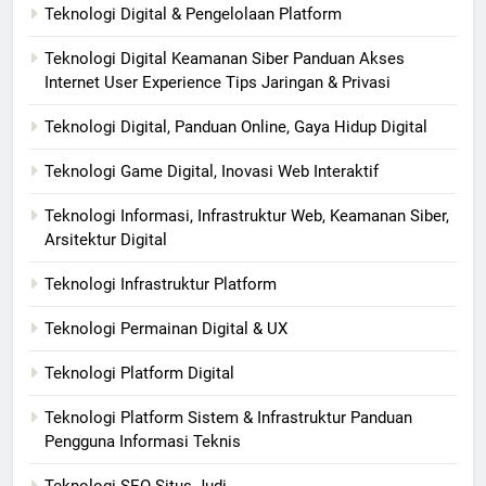
Teknologi Digital & Pengelolaan Platform
Teknologi Digital Keamanan Siber Panduan Akses
Internet User Experience Tips Jaringan & Privasi
Teknologi Digital, Panduan Online, Gaya Hidup Digital
Teknologi Game Digital, Inovasi Web Interaktif
Teknologi Informasi, Infrastruktur Web, Keamanan Siber,
Arsitektur Digital
Teknologi Infrastruktur Platform
Teknologi Permainan Digital & UX
Teknologi Platform Digital
Teknologi Platform Sistem & Infrastruktur Panduan
Pengguna Informasi Teknis
Teknologi SEO Situs Judi