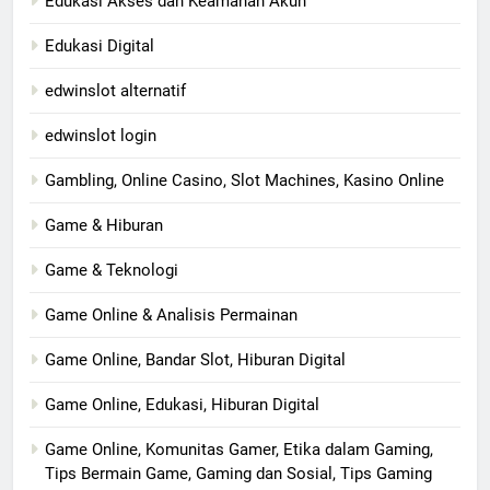
Edukasi Akses dan Keamanan Akun
Edukasi Digital
edwinslot alternatif
edwinslot login
Gambling, Online Casino, Slot Machines, Kasino Online
Game & Hiburan
Game & Teknologi
Game Online & Analisis Permainan
Game Online, Bandar Slot, Hiburan Digital
Game Online, Edukasi, Hiburan Digital
Game Online, Komunitas Gamer, Etika dalam Gaming,
Tips Bermain Game, Gaming dan Sosial, Tips Gaming