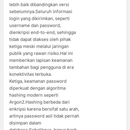
lebih baik dibandingkan versi
sebelumnya.Seluruh informasi
login yang dikirimkan, seperti
username dan password,
dienkripsi end-to-end, sehingga
tidak dapat diakses oleh pihak
ketiga meski melalui jaringan
publik yang rawan risiko.Hal ini
memberikan lapisan keamanan
tambahan bagi pengguna di era
konektivitas terbuka.
Ketiga, keamanan password
diperkuat dengan algoritma
hashing modern seperti
Argon2.Hashing berbeda dari
enkripsi karena bersifat satu arah,
artinya password asli tidak pernah
disimpan dalam
database.Sebaliknya, hanya hash