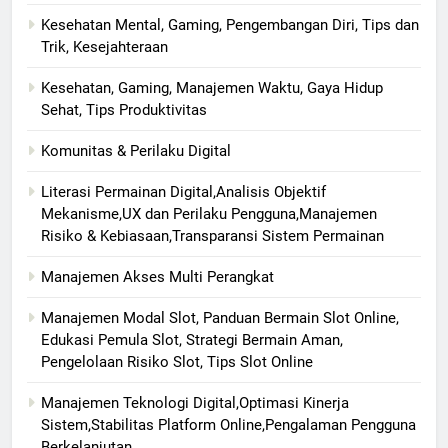
Kesehatan Mental, Gaming, Pengembangan Diri, Tips dan
Trik, Kesejahteraan
Kesehatan, Gaming, Manajemen Waktu, Gaya Hidup
Sehat, Tips Produktivitas
Komunitas & Perilaku Digital
Literasi Permainan Digital,Analisis Objektif
Mekanisme,UX dan Perilaku Pengguna,Manajemen
Risiko & Kebiasaan,Transparansi Sistem Permainan
Manajemen Akses Multi Perangkat
Manajemen Modal Slot, Panduan Bermain Slot Online,
Edukasi Pemula Slot, Strategi Bermain Aman,
Pengelolaan Risiko Slot, Tips Slot Online
Manajemen Teknologi Digital,Optimasi Kinerja
Sistem,Stabilitas Platform Online,Pengalaman Pengguna
Berkelanjutan