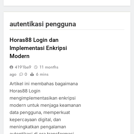
autentikasi pengguna
Horas88 Login dan
Implementasi Enkripsi
Modern
4191ba9
11 months
ago
0
6 mins
Artikel ini membahas bagaimana
Horas88 Login
mengimplementasikan enkripsi
modern untuk menjaga keamanan
data pengguna, memperkuat
kepercayaan digital, dan
meningkatkan pengalaman
autentikasi di era transformasi