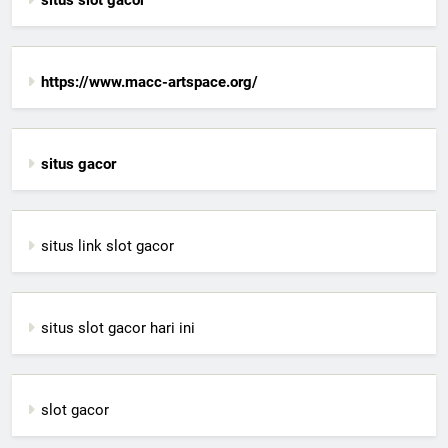
https://www.macc-artspace.org/
situs gacor
situs link slot gacor
situs slot gacor hari ini
slot gacor