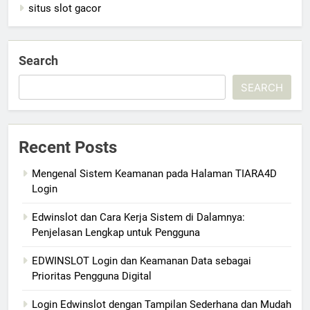
situs slot gacor
Search
SEARCH
Recent Posts
Mengenal Sistem Keamanan pada Halaman TIARA4D
Login
Edwinslot dan Cara Kerja Sistem di Dalamnya:
Penjelasan Lengkap untuk Pengguna
EDWINSLOT Login dan Keamanan Data sebagai
Prioritas Pengguna Digital
Login Edwinslot dengan Tampilan Sederhana dan Mudah