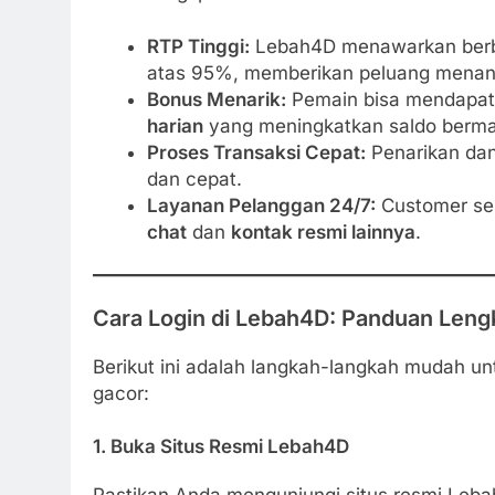
RTP Tinggi:
Lebah4D menawarkan berb
atas 95%, memberikan peluang menang
Bonus Menarik:
Pemain bisa mendapa
harian
yang meningkatkan saldo berma
Proses Transaksi Cepat:
Penarikan dan
dan cepat.
Layanan Pelanggan 24/7:
Customer ser
chat
dan
kontak resmi lainnya
.
Cara Login di Lebah4D: Panduan Leng
Berikut ini adalah langkah-langkah mudah unt
gacor:
1. Buka Situs Resmi Lebah4D