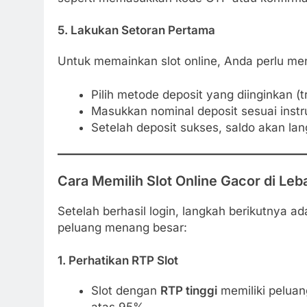
5. Lakukan Setoran Pertama
Untuk memainkan slot online, Anda perlu men
Pilih metode deposit yang diinginkan (tr
Masukkan nominal deposit sesuai instru
Setelah deposit sukses, saldo akan l
Cara Memilih Slot Online Gacor di Le
Setelah berhasil login, langkah berikutnya 
peluang menang besar:
1. Perhatikan RTP Slot
Slot dengan
RTP tinggi
memiliki peluan