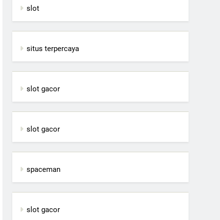
slot
situs terpercaya
slot gacor
slot gacor
spaceman
slot gacor