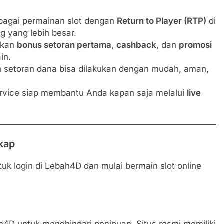
agai permainan slot dengan
Return to Player (RTP)
di
 yang lebih besar.
tkan
bonus setoran pertama
,
cashback
, dan
promosi
in.
 setoran dana bisa dilakukan dengan mudah, aman,
vice siap membantu Anda kapan saja melalui
live
kap
uk login di Lebah4D dan mulai bermain slot online