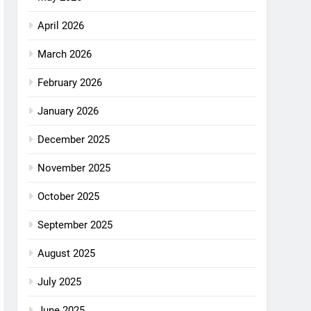
April 2026
March 2026
February 2026
January 2026
December 2025
November 2025
October 2025
September 2025
August 2025
July 2025
June 2025