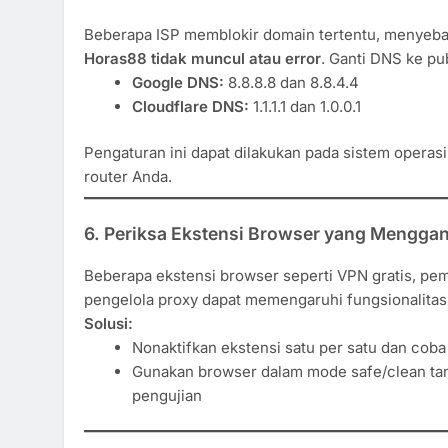
Beberapa ISP memblokir domain tertentu, menyeb
Horas88 tidak muncul atau error
. Ganti DNS ke pu
Google DNS:
8.8.8.8 dan 8.8.4.4
Cloudflare DNS:
1.1.1.1 dan 1.0.0.1
Pengaturan ini dapat dilakukan pada sistem operasi
router Anda.
6. Periksa Ekstensi Browser yang Mengga
Beberapa ekstensi browser seperti VPN gratis, pemb
pengelola proxy dapat memengaruhi fungsionalitas 
Solusi:
Nonaktifkan ekstensi satu per satu dan coba
Gunakan browser dalam mode safe/clean tan
pengujian