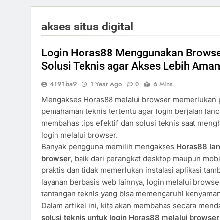
akses situs digital
Login Horas88 Menggunakan Browser
Solusi Teknis agar Akses Lebih Aman
4191ba9
1 Year Ago
0
6 Mins
Mengakses Horas88 melalui browser memerlukan 
pemahaman teknis tertentu agar login berjalan lancar
membahas tips efektif dan solusi teknis saat meng
login melalui browser.
Banyak pengguna memilih mengakses
Horas88 lan
browser
, baik dari perangkat desktop maupun mobil
praktis dan tidak memerlukan instalasi aplikasi ta
layanan berbasis web lainnya, login melalui browse
tantangan teknis yang bisa memengaruhi kenyama
Dalam artikel ini, kita akan membahas secara men
solusi teknis untuk login Horas88 melalui browser