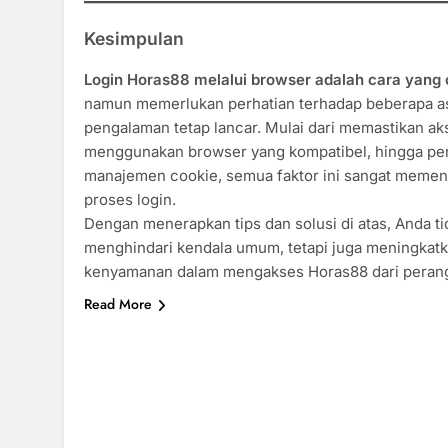
Kesimpulan
Login Horas88 melalui browser adalah cara yang c
namun memerlukan perhatian terhadap beberapa as
pengalaman tetap lancar. Mulai dari memastikan aks
menggunakan browser yang kompatibel, hingga pe
manajemen cookie, semua faktor ini sangat memen
proses login.
Dengan menerapkan tips dan solusi di atas, Anda t
menghindari kendala umum, tetapi juga meningkat
kenyamanan dalam mengakses Horas88 dari peran
Read More