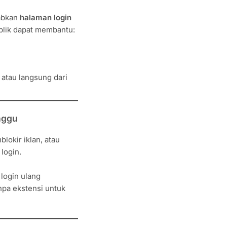
abkan
halaman login
blik dapat membantu:
 atau langsung dari
nggu
lokir iklan, atau
login.
 login ulang
pa ekstensi untuk