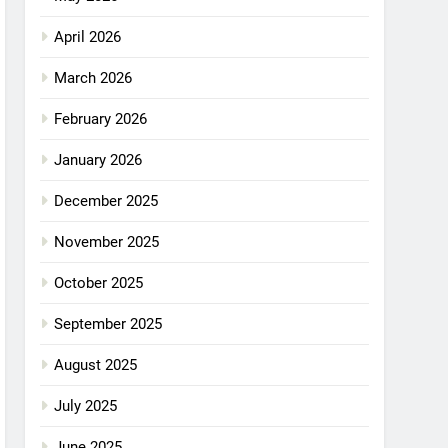
April 2026
March 2026
February 2026
January 2026
December 2025
November 2025
October 2025
September 2025
August 2025
July 2025
June 2025