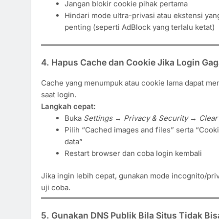
Jangan blokir cookie pihak pertama
Hindari mode ultra-privasi atau ekstensi ya
penting (seperti AdBlock yang terlalu ketat)
4. Hapus Cache dan Cookie Jika Login Gag
Cache yang menumpuk atau cookie lama dapat me
saat login.
Langkah cepat:
Buka
Settings
→
Privacy & Security
→
Clear
Pilih “Cached images and files” serta “Cooki
data”
Restart browser dan coba login kembali
Jika ingin lebih cepat, gunakan mode incognito/priv
uji coba.
5. Gunakan DNS Publik Bila Situs Tidak Bi