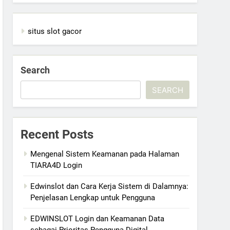
situs slot gacor
Search
SEARCH
Recent Posts
Mengenal Sistem Keamanan pada Halaman
TIARA4D Login
Edwinslot dan Cara Kerja Sistem di Dalamnya:
Penjelasan Lengkap untuk Pengguna
EDWINSLOT Login dan Keamanan Data