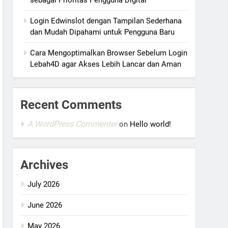
sebagai Prioritas Pengguna Digital
Login Edwinslot dengan Tampilan Sederhana
dan Mudah Dipahami untuk Pengguna Baru
Cara Mengoptimalkan Browser Sebelum Login
Lebah4D agar Akses Lebih Lancar dan Aman
Recent Comments
A WordPress Commenter
on
Hello world!
Archives
July 2026
June 2026
May 2026