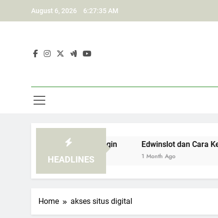
Skip
August 6, 2026
6:27:36 AM
to
content
The
Temukan P
laman TIARA4D Login
Edwinslot dan Cara Kerja Sistem
1 Month Ago
HEADLINES
Home
akses situs digital