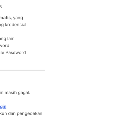
k
matis
, yang
g kredensial.
ng lain
sword
gle Password
in masih gagal:
gin
 akun dan pengecekan