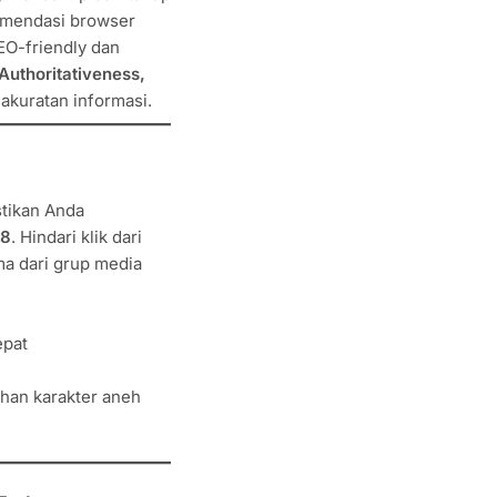
omendasi browser
EO-friendly dan
Authoritativeness,
akuratan informasi.
stikan Anda
88
. Hindari klik dari
ma dari grup media
epat
ahan karakter aneh